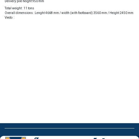
Delivery pile height 950 mm
Total weight : 11 tons
Overall dimensions : Lenght 4668 mm / width (with footboard) 3560 mm / Height 2450 mm
Viedo :