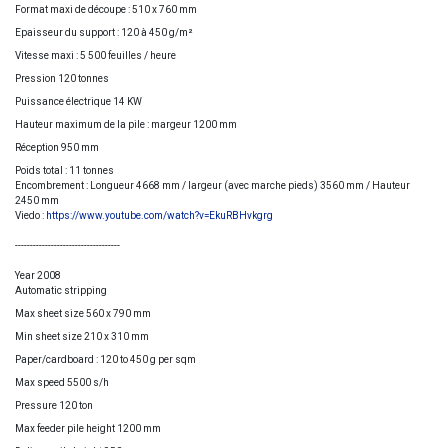
Format maxi de découpe : 510 x 760 mm
Epaisseur du support : 120 à 450 g/m²
Vitesse maxi : 5 500 feuilles / heure
Pression 120 tonnes
Puissance électrique 14 KW
Hauteur maximum de la pile : margeur 1200 mm
Réception 950 mm
Poids total : 11 tonnes
Encombrement : Longueur 4668 mm / largeur (avec marche pieds) 3560 mm / Hauteur
2450 mm
Viedo :
https://www.youtube.com/watch?v=EkuRBHvkgrg
-----------------------------------
Year 2008
Automatic stripping
Max sheet size 560 x 790 mm
Min sheet size 210 x 310 mm
Paper/cardboard : 120 to 450 g per sqm
Max speed 5500 s/h
Pressure 120 ton
Max feeder pile height 1200 mm