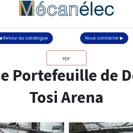
nes
Equipements et accessoires
Services
Pièces détachées
Com
◀ Retour au catalogue
Nous contacter
▶
PDF
e Portefeuille de 
Tosi Arena