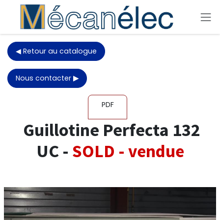
Se rendre au contenu
◀ Retour au catalogue
Nous contacter
▶
PDF
Guillotine Perfecta 132
UC -
SOLD - vendue